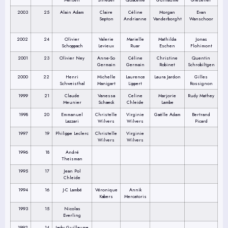
2003
25
Alain Adam
Claire
Céline
Morgan
Evan
Septon
Andrianne
Vanderborght
Wanschoor
2002
24
Olivier
Valerie
Marielle
Mathilda
Jonas
Schoppach
Levieux
Ruar
Eschen
Flohimont
2001
23
Olivier Ney
Anne-So
Céline
Christine
Quentin
Germain
Germain
Robinet
Schrobiltgen
2000
22
Henri
Michelle
Laurence
Laura Jardon
Gilles
Schweisthal
Manigart
Lippert
Rossignon
1999
21
Claude
Vanessa
Celine
Marjorie
Rudy Mathey
Meunier
Schaeck
Chleide
Lambe
1998
20
Emmanuel
Christelle
Virginie
Gaëlle Adam
Bertrand
Lazzari
Wilvers
Wilvers
Picard
1997
19
Philippe Leclerc
Christelle
Virginie
Wilvers
Wilvers
1996
18
André
Theisman
1995
17
Jean Pol
Chleide
1994
16
J-C Lambé
Véronique
Annik
Kabers
Mercatoris
1993
15
Nicolas
Everling
1992
14
Jacky Guillaume