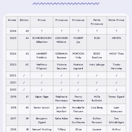
Année
Edition
Prince
Princesse
Princesse
Petite
Petite Prince
Princesse
2026
45
?
?
?
?
?
2025
44
SCHROBILTGEN
LOGNARD
HILBERT
ELSA
MEVEN
Sébastien
Mélanie
Joy
2024
43
LAMBERT
GERMAIN
PORTION
BODY
WOLF Théo
Frédéric
Romane
Vicky
Emeline
2023
42
Mathéus
Victoria
Noémie
Inès Laforge
Timéo
Filipucci
Saussez
Lognard
Henrotay
2022
/
/
/
/
/
/
2021
/
/
/
/
/
/
2020
/
/
/
/
/
/
2019
41
Xapier Eppe
Stéphanie
Fanny
Milla
Tomas Sigard
Henneaux
Vandeven
Rutholm
2018
40
Xavier Lenoir
Jennifer
Annabelle
Lisa Bavay
Loan
Monfort
Theisen
Scheuren
2017
39
Benjamin
Katia Adam
Marie
Esther
Tom
Sigard
Guillaume
Persoon
Schrobiltgen
2016
38
Samuel Hutting
Tiffany
Elisa
Louane
Arthur