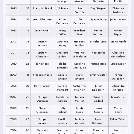
Larmoyer
Mendes
Germain
Pirotte
2015
37
François Picard
Jill Ponce
Léna
Emy Gisquet
Théotime
Breuille
Nelisse
2014
36
Axel Scheuren
Aline
Julie
Agathe Leroy
Jules Leclerc
Dechamps
Dechamps
2013
35
Xavier Kroèll
Fanny
Bénédicte
Marine
Romain
Gillet
Saur
Meunier
Deprez
2012
34
Vincent
Dorothée
Harmony
Nicolas Lerat
Sasha Neefs
Bernard
Ridley
Petillon
2011
33
Laurent
Charlotte
Virginie
Théo Barthel
Charlène
Clinquart
Jardon
Vandeloise
Van Melsen
2010
32
Benoit Brix
Elodie
Caroline
Nirina Jacob
Louis Didier
Bernardy
Guillaume
2009
31
Frederic Pierre
Coralie
Maite
Bryan Closter
Kenza
Janssen
Janssen
Welschen
2008
30
Henri Jardon
Aurore
Catherine
Elliot
Alexandra
Manigart
Meunier
Demoulin
Antoine
2007
29
Philippe
Geraldine
Larissa
Vincent
Laura Gillet
Dominici
Astgen
Molitor
Godard
2006
28
Numa
Patty
Cindy
Fanny
Marvyn
Glesener
Schmit
Moes
Nobels
Silori
2005
27
Philippe
Gaelle
Leatitia
Lucie
Milan Milano
Callaert
Beckers
Weicker
Scheuren
2004
26
Dany Van
Severine
Nora
Caroline
Marcel
Melsen
Shreder
Quaceme
Guillaume
Glesener